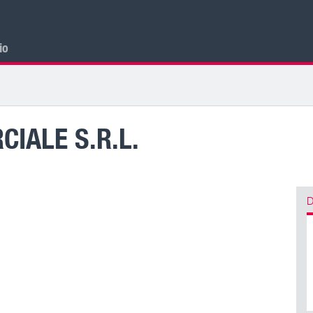
cio
IALE S.R.L.
D