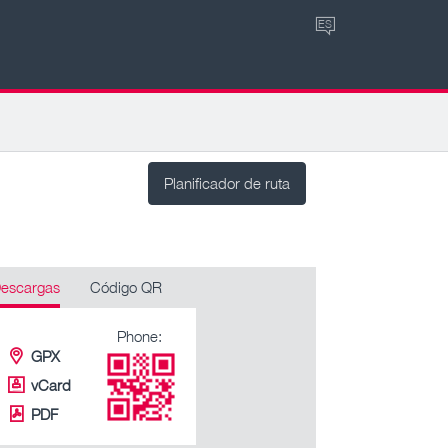
ES
Planificador de ruta
escargas
Código QR
Phone:
GPX
vCard
PDF