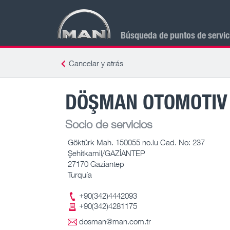
Búsqueda de puntos de servi
Cancelar y atrás
DÖŞMAN OTOMOTIV T
Socio de servicios
Göktürk Mah. 150055 no.lu Cad. No: 237
Şehitkamil/GAZİANTEP
27170 Gaziantep
Turquía
+90(342)4442093
+90(342)4281175
dosman@man.com.tr