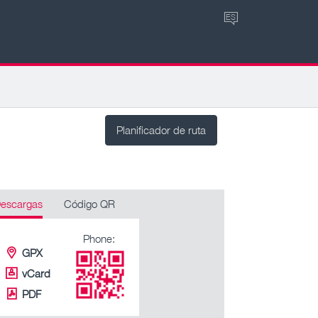
ES
Planificador de ruta
escargas
Código QR
Phone:
GPX
vCard
PDF