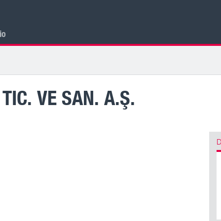
cio
IC. VE SAN. A.Ş.
D