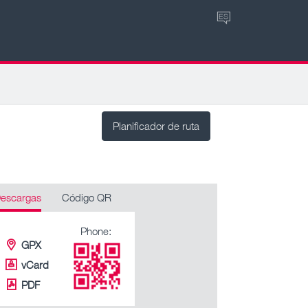
ES
Planificador de ruta
escargas
Código QR
Phone:
GPX
vCard
PDF