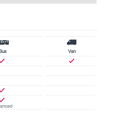
Bus
Van
anced