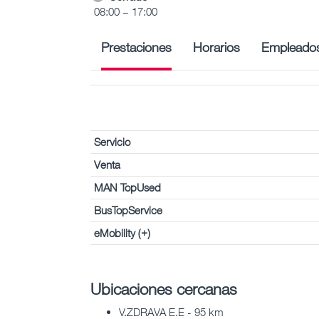
08:00 – 17:00
Prestaciones
Horarios
Empleado
Servicio
Venta
MAN TopUsed
BusTopService
eMobility (+)
Ubicaciones cercanas
V.ZDRAVA E.E - 95 km