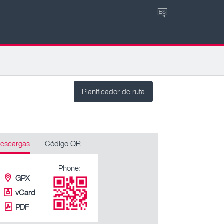
ES
Planificador de ruta
escargas
Código QR
Phone:
GPX
vCard
PDF