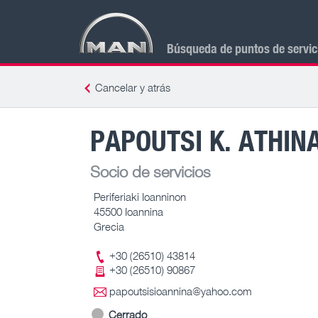
Búsqueda de puntos de servi
Cancelar y atrás
PAPOUTSI K. ATHIN
Socio de servicios
Periferiaki Ioanninon
45500 Ioannina
Grecia
+30 (26510) 43814
+30 (26510) 90867
papoutsisioannina@yahoo.com
Cerrado