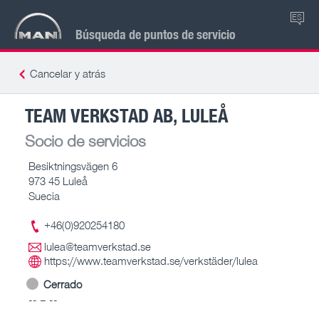
ES
Búsqueda de puntos de servicio
Cancelar y atrás
TEAM VERKSTAD AB, LULEÅ
Socio de servicios
Besiktningsvägen 6
973 45 Luleå
Suecia
+46(0)920254180
lulea@teamverkstad.se
https://www.teamverkstad.se/verkstäder/lulea
Cerrado
-- – --