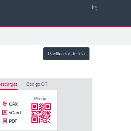
ES
Planificador de ruta
escargas
Código QR
Phone:
GPX
vCard
PDF