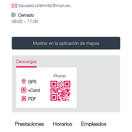
topused.chemnitz@man.eu
Cerrado
08:00 – 17:00
Mostrar en la aplicación de mapas
Descargas
Phone:
GPX
vCard
PDF
Prestaciones
Horarios
Empleados