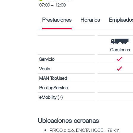
07:00 – 12:00
Prestaciones
Horarios
Empleado
Camiones
Servicio
Venta
MAN TopUsed
BusTopService
eMobility (+)
Ubicaciones cercanas
PRIGO d.o.o. ENOTA HOČE - 78 km