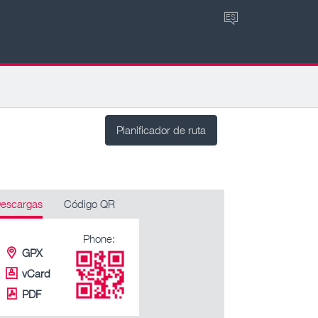
ES
Planificador de ruta
escargas
Código QR
Phone:
GPX
vCard
PDF