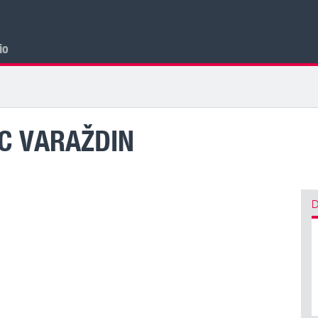
cio
C VARAŽDIN
D