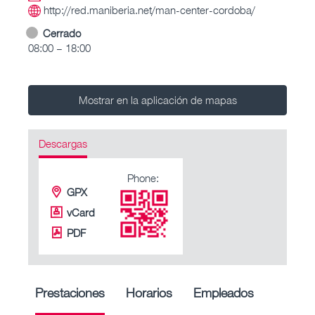
http://red.maniberia.net/man-center-cordoba/
Cerrado
08:00 – 18:00
Mostrar en la aplicación de mapas
Descargas
Phone:
GPX
vCard
PDF
Prestaciones
Horarios
Empleados