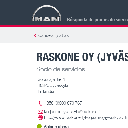
Búsqueda de puntos de servi
Cancelar y atrás
RASKONE OY (JYVÄ
Socio de servicios
Sorastajantie 4
40320 Jyväskylä
Finlandia
+358 (0)300 870 767
korjaamo.jyvaskyla@raskone.fi
http://www.raskone.fi/korjaamot/jyvaskyla.ht
Abierto ahora