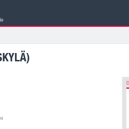
cio
SKYLÄ)
D
ml