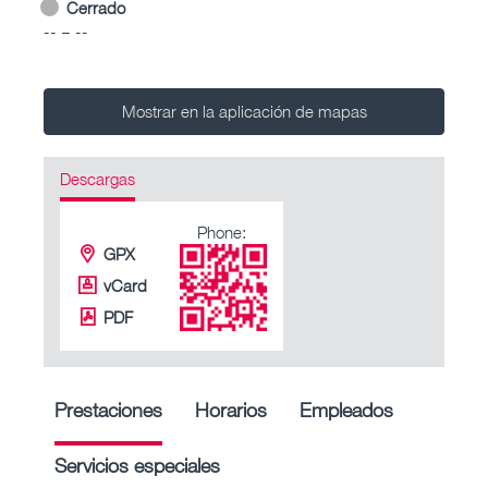
Cerrado
-- – --
Mostrar en la aplicación de mapas
Descargas
Phone:
GPX
vCard
PDF
Prestaciones
Horarios
Empleados
Servicios especiales