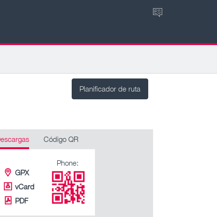
ES
Planificador de ruta
escargas
Código QR
Phone:
GPX
vCard
PDF