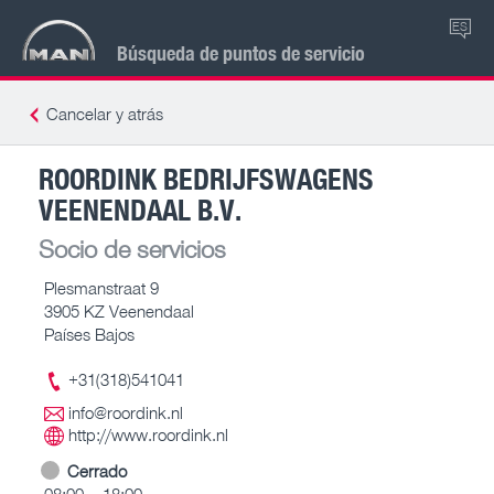
ES
Búsqueda de puntos de servicio
Cancelar y atrás
ROORDINK BEDRIJFSWAGENS
VEENENDAAL B.V.
Socio de servicios
Plesmanstraat 9
3905 KZ Veenendaal
Países Bajos
+31(318)541041
info@roordink.nl
http://www.roordink.nl
Cerrado
08:00 – 18:00