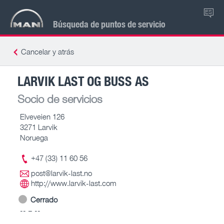
ES
Búsqueda de puntos de servicio
Cancelar y atrás
LARVIK LAST OG BUSS AS
Socio de servicios
Elveveien 126
3271 Larvik
Noruega
+47 (33) 11 60 56
post@larvik-last.no
http://www.larvik-last.com
Cerrado
-- – --