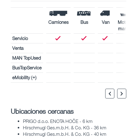
Camiones
Bus
Van
Motores
marinos
Servicio
Venta
MAN TopUsed
BusTopService
eMobility (+)
Ubicaciones cercanas
PRIGO d.o.o. ENOTA HOČE - 6 km
Hirschmugl Ges.m.b.H. & Co. KG - 36 km
Hirschmugl Ges.m.b.H. & Co. KG - 40 km