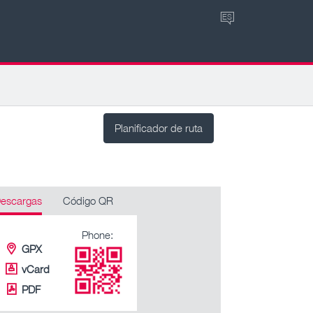
ES
Planificador de ruta
escargas
Código QR
Phone:
GPX
vCard
PDF