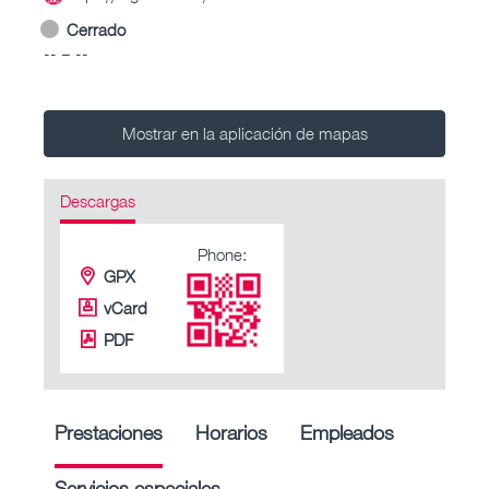
Cerrado
-- – --
Mostrar en la aplicación de mapas
Descargas
Phone:
GPX
vCard
PDF
Prestaciones
Horarios
Empleados
Servicios especiales