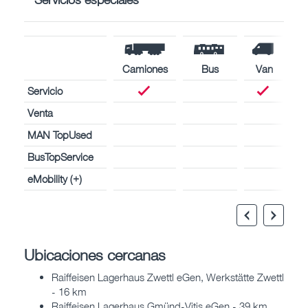
Camiones
Bus
Van
Servicio
Venta
MAN TopUsed
BusTopService
eMobility (+)
Ubicaciones cercanas
Raiffeisen Lagerhaus Zwettl eGen, Werkstätte Zwettl
- 16 km
Raiffeisen Lagerhaus Gmünd-Vitis eGen - 39 km