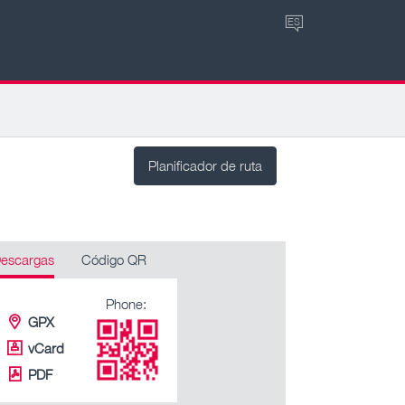
ES
Planificador de ruta
escargas
Código QR
Phone:
GPX
vCard
PDF