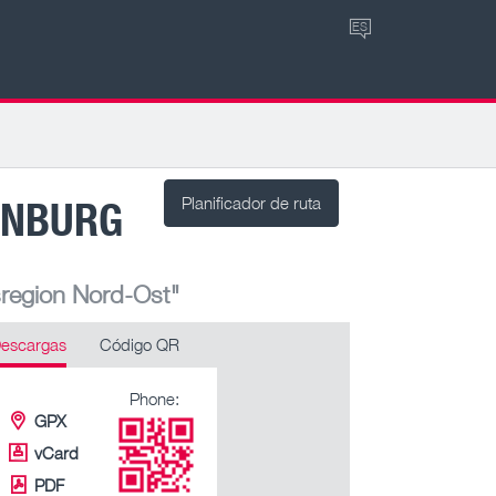
ES
ENBURG
Planificador de ruta
sregion Nord-Ost"
escargas
Código QR
Phone:
GPX
vCard
PDF