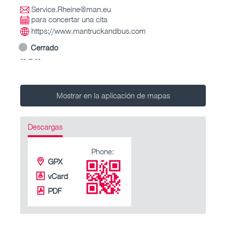
Service.Rheine@man.eu
para concertar una cita
https://www.mantruckandbus.com
Cerrado
-- – --
Mostrar en la aplicación de mapas
Descargas
Phone:
GPX
vCard
PDF