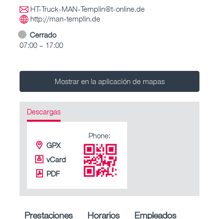
HT-Truck-MAN-Templin@t-online.de
http://man-templin.de
Cerrado
07:00 – 17:00
Mostrar en la aplicación de mapas
Descargas
Phone:
GPX
vCard
PDF
Prestaciones
Horarios
Empleados