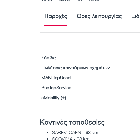
Παροχές
Ώρες λειτουργίας
Ειδ
Σέρβις
Πωλήσεις καινούργιων οχημάτων
MAN TopUsed
BusTopService
eMobility (+)
Κοντινές τοποθεσίες
SAREVI CAEN - 63 km
SCOVIMA - 93 km