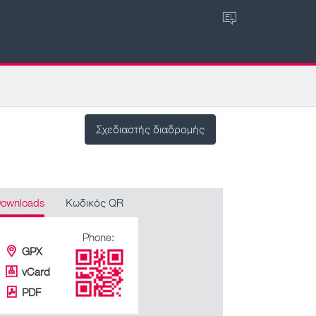
EL
Σχεδιαστής διαδρομής
ownloads
Κωδικός QR
Phone:
GPX
vCard
PDF