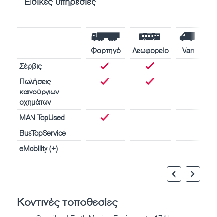
Ειδικές υπηρεσίες
Φορτηγό
Λεωφορείο
Van
Σέρβις
Πωλήσεις
καινούργιων
οχημάτων
MAN TopUsed
BusTopService
eMobility (+)
Κοντινές τοποθεσίες