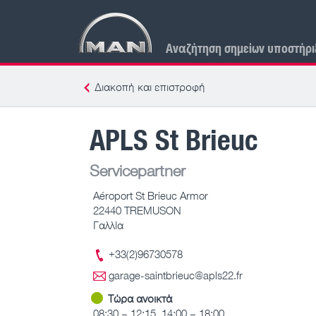
Αναζήτηση σημείων υποστήρι
Διακοπή και επιστροφή
APLS St Brieuc
Servicepartner
Aéroport St Brieuc Armor
22440 TREMUSON
Γαλλία
+33(2)96730578
garage-saintbrieuc@apls22.fr
Τώρα ανοικτά
08:30 – 12:15, 14:00 – 18:00