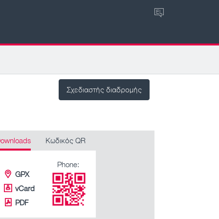
EL
Σχεδιαστής διαδρομής
ownloads
Κωδικός QR
Phone:
GPX
vCard
PDF