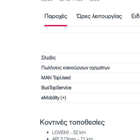
Παροχές
Ώρες λειτουργίας
Ειδ
Σέρβις
Πωλήσεις καινούργιων οχημάτων
MAN TopUsed
BusTopService
eMobility (+)
Κοντινές τοποθεσίες
LOVEMI - 52 km
APLS Dinan - 71 km