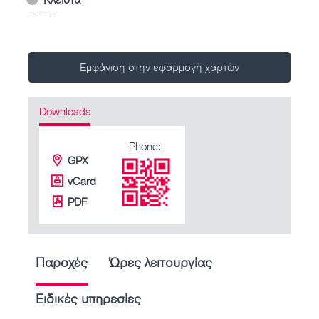
-- – --
Εμφάνιση στην εφαρμογή χαρτών
Downloads
Phone:
GPX
vCard
PDF
Παροχές
Ώρες λειτουργίας
Ειδικές υπηρεσίες