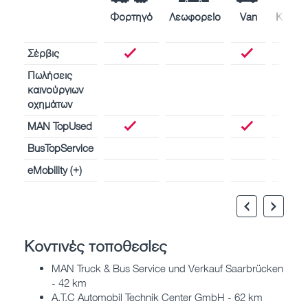
Φορτηγό
Λεωφορείο
Van
Κινητή
πλοί
Σέρβις
Πωλήσεις
καινούργιων
οχημάτων
MAN TopUsed
BusTopService
eMobility (+)
Κοντινές τοποθεσίες
MAN Truck & Bus Service und Verkauf Saarbrücken
- 42 km
A.T.C Automobil Technik Center GmbH - 62 km