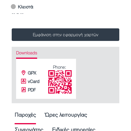
Κλειστά
-- – --
Εμφάνιση στην εφαρμογή χαρτών
Downloads
Phone:
GPX
vCard
PDF
Παροχές
Ώρες λειτουργίας
Συνεργάτης
Ειδικές υπηρεσίες