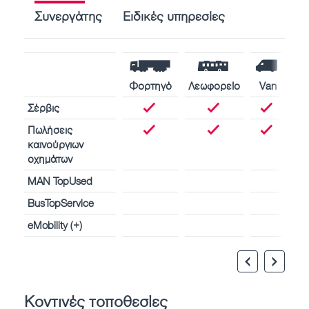
Συνεργάτης
Ειδικές υπηρεσίες
Φορτηγό
Λεωφορείο
Van
Σέρβις
Πωλήσεις
καινούργιων
οχημάτων
MAN TopUsed
BusTopService
eMobility (+)
Κοντινές τοποθεσίες