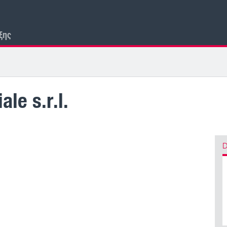
ξης
e s.r.l.
D