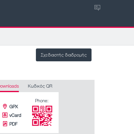
EL
Σχεδιαστής διαδρομής
ownloads
Κωδικός QR
Phone:
GPX
vCard
PDF