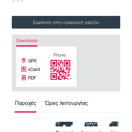
-- – --
Εμφάνιση στην εφαρμογή χαρτών
Downloads
Phone:
GPX
vCard
PDF
Παροχές
Ώρες λειτουργίας