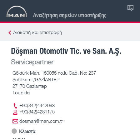
EL
Αναζήτηση σημείων υποστήριξης
Διακοπή και επιστροφή
Döşman Otomotiv Tic. ve San. A.Ş.
Servicepartner
Göktürk Mah. 150055 no.lu Cad. No: 237
Şehitkamil/GAZİANTEP
27170 Gaziantep
Τουρκία
+90(342)4442093
+90(342)4281175
dosman@man.com.tr
Κλειστά
-- – --