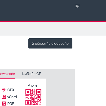
EL
Σχεδιαστής διαδρομής
ownloads
Κωδικός QR
Phone:
GPX
vCard
PDF