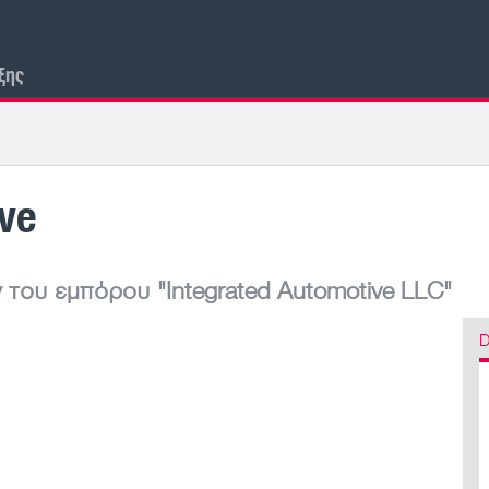
ξης
ive
 του εμπόρου
"Integrated Automotive LLC"
D