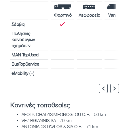
Φορτηγό
Λεωφορείο
Van
Σέρβις
Πωλήσεις
καινούργιων
οχημάτων
MAN TopUsed
BusTopService
eMobility (+)
Κοντινές τοποθεσίες
AFOI P. CHATZISIMEONOGLOU O.E. - 50 km
VEZIRGIANNIS SA - 70 km
ANTONIADIS PAVLOS & SIA O.E. - 71 km