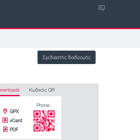
EL
Σχεδιαστής διαδρομής
ownloads
Κωδικός QR
Phone:
GPX
vCard
PDF