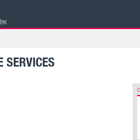
ξης
E SERVICES
D