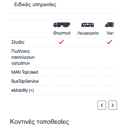
Ειδικές υπηρεσίες
Φορτηγό
Λεωφορείο
Van
Σέρβις
Πωλήσεις
καινούργιων
οχημάτων
MAN TopUsed
BusTopService
eMobility (+)
Κοντινές τοποθεσίες