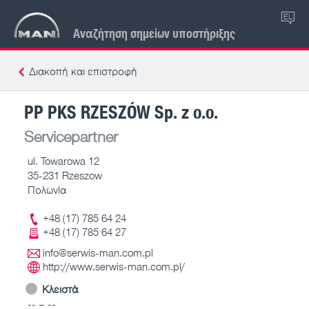
EL
Αναζήτηση σημείων υποστήριξης
Διακοπή και επιστροφή
PP PKS RZESZÓW Sp. z o.o.
Servicepartner
ul. Towarowa 12
35-231 Rzeszow
Πολωνία
+48 (17) 785 64 24
+48 (17) 785 64 27
info@serwis-man.com.pl
http://www.serwis-man.com.pl/
Κλειστά
-- – --