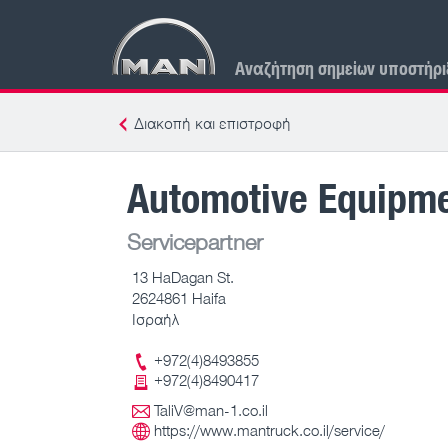
Αναζήτηση σημείων υποστήρι
Διακοπή και επιστροφή
Automotive Equipme
Servicepartner
13 HaDagan St.
2624861 Haifa
Ισραήλ
+972(4)8493855
+972(4)8490417
TaliV@man-1.co.il
https://www.mantruck.co.il/service/