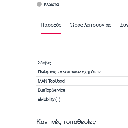
Κλειστά
-- – --
Παροχές
Ώρες λειτουργίας
Συ
Σέρβις
Πωλήσεις καινούργιων οχημάτων
MAN TopUsed
BusTopService
eMobility (+)
Κοντινές τοποθεσίες