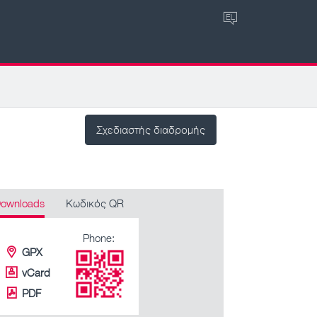
EL
Σχεδιαστής διαδρομής
ownloads
Κωδικός QR
Phone:
GPX
vCard
PDF