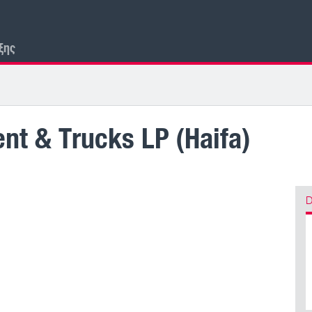
ξης
nt & Trucks LP (Haifa)
D