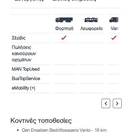
Φορτηγό
Λεωφορείο
Van
Σέρβις
Πωλήσεις
καινούργιων
οχημάτων
MAN TopUsed
BusTopService
eMobility (+)
Κοντινές τοποθεσίες
Den Engelsen Bedrijfswagens Venlo - 16 km