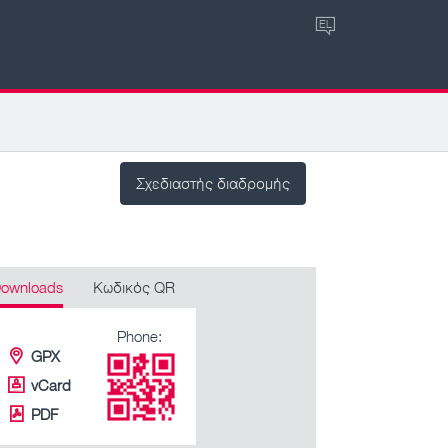
EL
Σχεδιαστής διαδρομής
ownloads
Κωδικός QR
Phone:
GPX
vCard
PDF