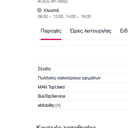
le-puy-en-velay/
Κλειστά
08:00 – 12:00, 14:00 – 18:00
Παροχές
Ώρες λειτουργίας
Ειδ
Σέρβις
Πωλήσεις καινούργιων οχημάτων
MAN TopUsed
BusTopService
eMobility (+)
Κοντινές τοποθεσίες