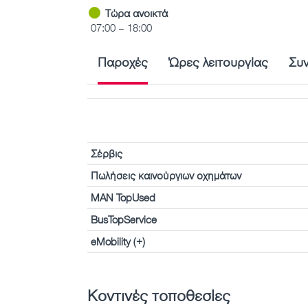
Τώρα ανοικτά
07:00 – 18:00
Παροχές
Ώρες λειτουργίας
Συ
Σέρβις
Πωλήσεις καινούργιων οχημάτων
MAN TopUsed
BusTopService
eMobility (+)
Κοντινές τοποθεσίες