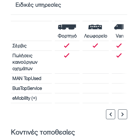
Ειδικές υπηρεσίες
Φορτηγό
Λεωφορείο
Van
Σέρβις
Πωλήσεις
καινούργιων
οχημάτων
MAN TopUsed
BusTopService
eMobility (+)
Κοντινές τοποθεσίες