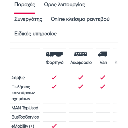
Παροχές
Ώρες λειτουργίας
Συνεργάτης
Online κλείσιμο ραντεβού
Ειδικές υπηρεσίες
Φορτηγό
Λεωφορείο
Van
Κινητή
πλοί
Σέρβις
Πωλήσεις
καινούργιων
οχημάτων
MAN TopUsed
BusTopService
eMobility (+)