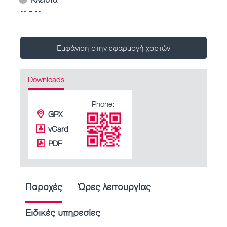
-- – --
Εμφάνιση στην εφαρμογή χαρτών
Downloads
Phone:
GPX
vCard
PDF
Παροχές
Ώρες λειτουργίας
Ειδικές υπηρεσίες