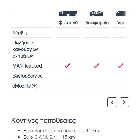
Φορτηγό
Λεωφορείο
Van
Σέρβις
Πωλήσεις
καινούργιων
οχημάτων
MAN TopUsed
BusTopService
eMobility (+)
Κοντινές τοποθεσίες
Euro-Sam Commerciale s.r.l. - 15 km
Euro-S.A.M. S.r.l. - 15 km