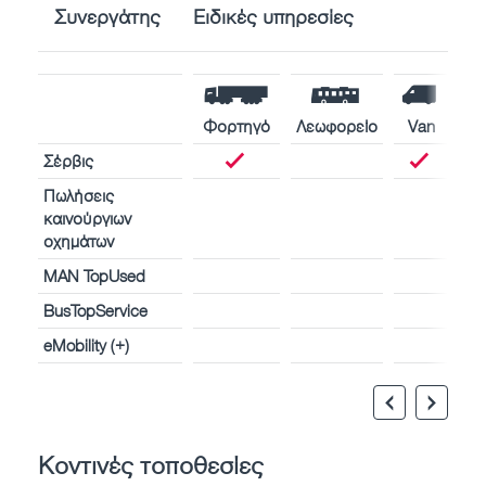
Συνεργάτης
Ειδικές υπηρεσίες
Φορτηγό
Λεωφορείο
Van
Σέρβις
Πωλήσεις
καινούργιων
οχημάτων
MAN TopUsed
BusTopService
eMobility (+)
Κοντινές τοποθεσίες