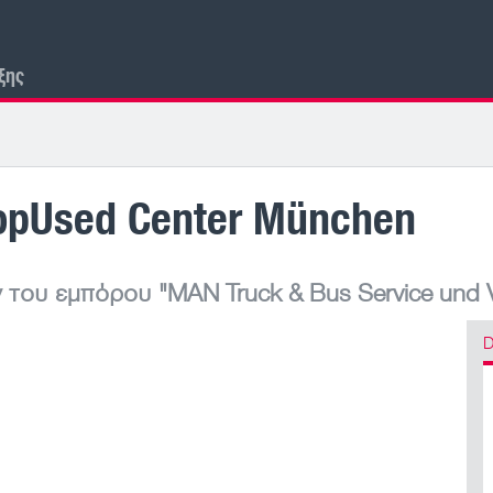
ξης
opUsed Center München
 του εμπόρου
"MAN Truck & Bus Service und V
D