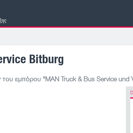
ξης
rvice Bitburg
 του εμπόρου
"MAN Truck & Bus Service und V
D