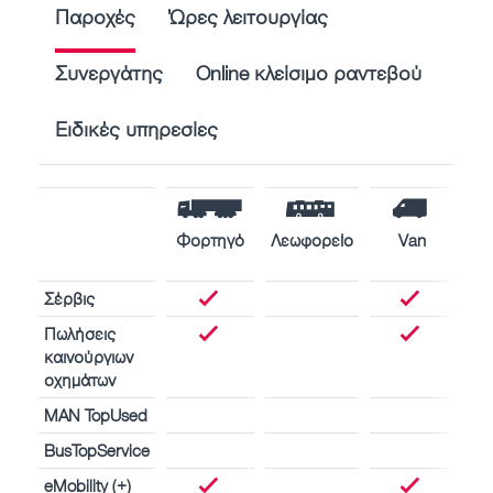
Παροχές
Ώρες λειτουργίας
Συνεργάτης
Online κλείσιμο ραντεβού
Ειδικές υπηρεσίες
Φορτηγό
Λεωφορείο
Van
Κι
π
Σέρβις
Πωλήσεις
καινούργιων
οχημάτων
MAN TopUsed
BusTopService
eMobility (+)