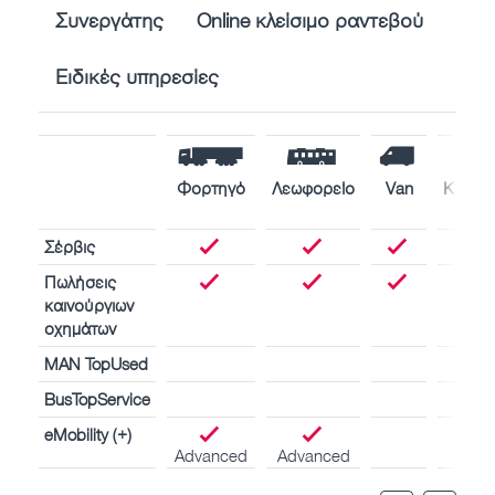
Συνεργάτης
Online κλείσιμο ραντεβού
Ειδικές υπηρεσίες
Φορτηγό
Λεωφορείο
Van
Κινητή
πλοί
Σέρβις
Πωλήσεις
καινούργιων
οχημάτων
MAN TopUsed
BusTopService
eMobility (+)
Advanced
Advanced