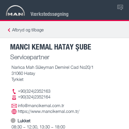
DA
Værkstedssøgning
Afbryd og tilbage
MANCI KEMAL HATAY ŞUBE
Servicepartner
Narlıca Mah Süleyman Demirel Cad No20/1
31060 Hatay
Tyrkiet
+90(324)2352163
+90(324)2352164
info@mancikemal.com.tr
https://www.mancikemal.com.tr/
Lukket
08:30 – 12:30, 13:30 – 18:00