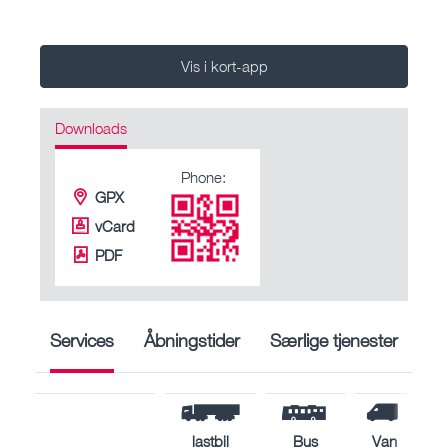
Vis i kort-app
Downloads
Phone:
GPX
vCard
PDF
Services
Åbningstider
Særlige tjenester
lastbil
Bus
Van